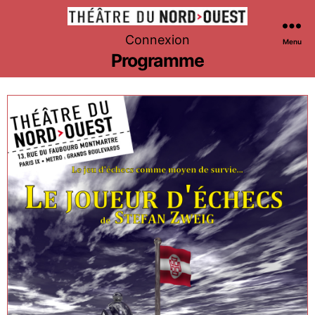
Théâtre
Connexion
Menu
du
Programme
Nord-
Ouest