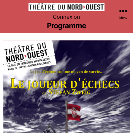
Théâtre
Connexion
Menu
du
Programme
Nord-
Ouest