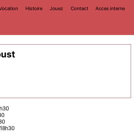
Vocation
Histoire
Jouez
Contact
Acces interne
oust
8h30
30
30
 18h30