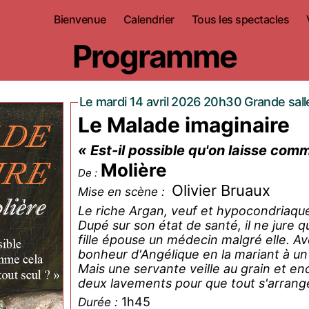
Bienvenue
Calendrier
Tous les spectacles
Programme
Le mardi 14 avril 2026 20h30 Grande sall
Le Malade imaginaire
« Est-il possible qu'on laisse com
Molière
De :
Olivier Bruaux
Mise en scène :
Le riche Argan, veuf et hypocondriaque
Dupé sur son état de santé, il ne jure q
fille épouse un médecin malgré elle. Ave
bonheur d'Angélique en la mariant à un 
Mais une servante veille au grain et enc
deux lavements pour que tout s'arrange
1h45
Durée :