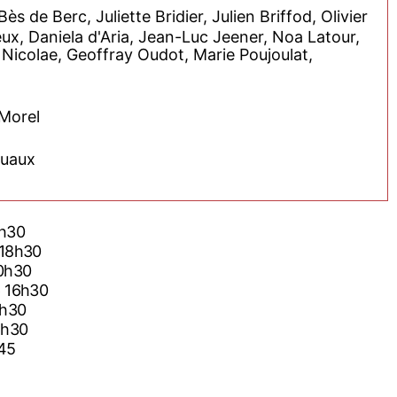
s de Berc, Juliette Bridier, Julien Briffod, Olivier
ux, Daniela d'Aria, Jean-Luc Jeener, Noa Latour,
 Nicolae, Geoffray Oudot, Marie Poujoulat,
 Morel
ruaux
0h30
 18h30
20h30
6 16h30
4h30
6h30
h45