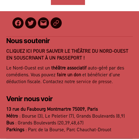
Facebook
Twitter
E-
BilletReduc
mail
Nous soutenir
CLIQUEZ ICI POUR SAUVER LE THÉÂTRE DU NORD-OUEST
EN SOUSCRIVANT À UN PASSEPORT !
Le Nord-Ouest est un
théâtre associatif
auto-géré par des
comédiens. Vous pouvez
faire un don
et bénéficier d’une
déduction fiscale. Contactez notre
service de presse
.
Venir nous voir
13 rue du Faubourg Montmartre 75009, Paris
Métro
: Bourse (3), Le Peletier (7), Grands Boulevards (8,9)
Bus
: Grands Boulevards (20,39,48,67)
Parkings
: Parc de la Bourse, Parc Chauchat-Drouot