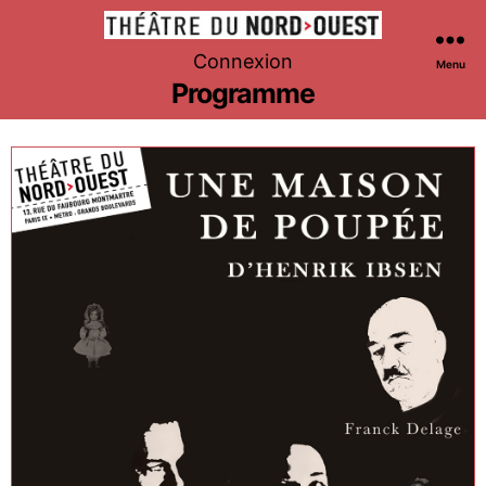
Théâtre
Connexion
Menu
du
Programme
Nord-
Ouest