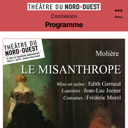
Théâtre
Connexion
Menu
du
Programme
Nord-
Ouest