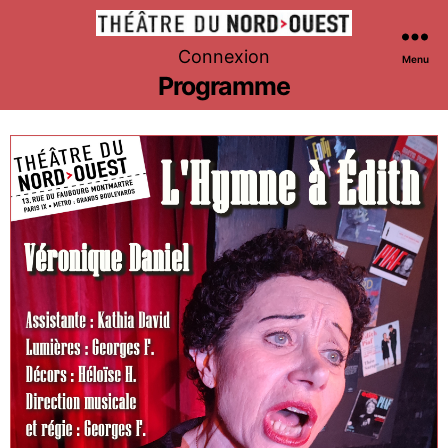
Théâtre
Connexion
Menu
du
Programme
Nord-
Ouest