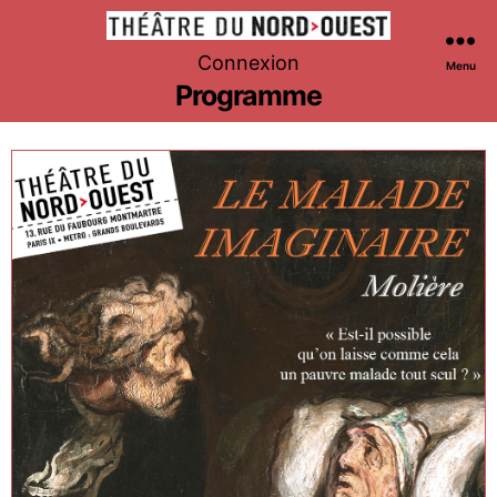
Théâtre
Connexion
Menu
du
Programme
Nord-
Ouest