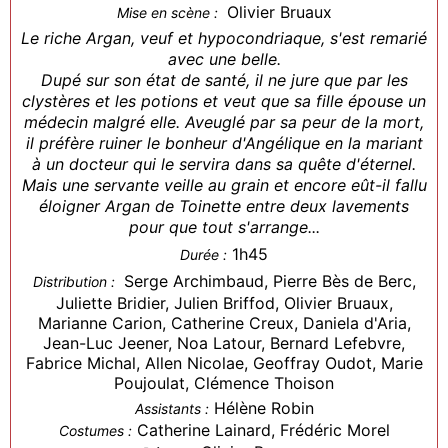
Olivier Bruaux
Mise en scène :
Le riche Argan, veuf et hypocondriaque, s'est remarié
avec une belle.
Dupé sur son état de santé, il ne jure que par les
clystères et les potions et veut que sa fille épouse un
médecin malgré elle. Aveuglé par sa peur de la mort,
il préfère ruiner le bonheur d'Angélique en la mariant
à un docteur qui le servira dans sa quête d'éternel.
Mais une servante veille au grain et encore eût-il fallu
éloigner Argan de Toinette entre deux lavements
pour que tout s'arrange...
1h45
Durée :
Serge Archimbaud, Pierre Bès de Berc,
Distribution :
Juliette Bridier, Julien Briffod, Olivier Bruaux,
Marianne Carion, Catherine Creux, Daniela d'Aria,
Jean-Luc Jeener, Noa Latour, Bernard Lefebvre,
Fabrice Michal, Allen Nicolae, Geoffray Oudot, Marie
Poujoulat, Clémence Thoison
Hélène Robin
Assistants :
Catherine Lainard, Frédéric Morel
Costumes :