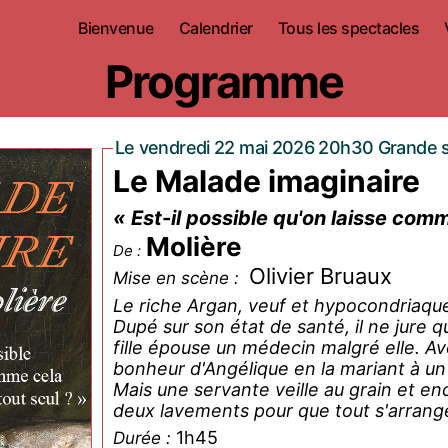
Bienvenue
Calendrier
Tous les spectacles
Programme
Le vendredi 22 mai 2026 20h30 Grande s
Le Malade imaginaire
« Est-il possible qu'on laisse com
Molière
De :
Olivier Bruaux
Mise en scène :
Le riche Argan, veuf et hypocondriaque
Dupé sur son état de santé, il ne jure q
fille épouse un médecin malgré elle. Ave
bonheur d'Angélique en la mariant à un 
Mais une servante veille au grain et enc
deux lavements pour que tout s'arrange
1h45
Durée :