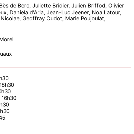
s de Berc, Juliette Bridier, Julien Briffod, Olivier
ux, Daniela d'Aria, Jean-Luc Jeener, Noa Latour,
 Nicolae, Geoffray Oudot, Marie Poujoulat,
 Morel
ruaux
0h30
 18h30
20h30
6 16h30
4h30
6h30
h45