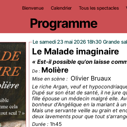
Bienvenue
Calendrier
Tous les spectacles
Programme
Le samedi 23 mai 2026 18h30 Grande sal
Le Malade imaginaire
« Est-il possible qu'on laisse com
Molière
De :
Olivier Bruaux
Mise en scène :
Le riche Argan, veuf et hypocondriaque
Dupé sur son état de santé, il ne jure q
fille épouse un médecin malgré elle. Ave
bonheur d'Angélique en la mariant à un 
Mais une servante veille au grain et enc
deux lavements pour que tout s'arrange
1h45
Durée :