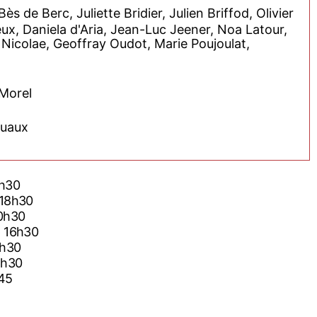
s de Berc, Juliette Bridier, Julien Briffod, Olivier
ux, Daniela d'Aria, Jean-Luc Jeener, Noa Latour,
 Nicolae, Geoffray Oudot, Marie Poujoulat,
 Morel
ruaux
0h30
 18h30
20h30
6 16h30
4h30
6h30
h45