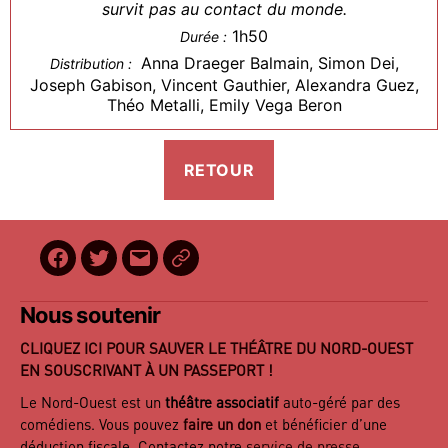
survit pas au contact du monde.
1h50
Durée :
Anna Draeger Balmain, Simon Dei,
Distribution :
Joseph Gabison, Vincent Gauthier, Alexandra Guez,
Théo Metalli, Emily Vega Beron
Facebook
Twitter
E-
BilletReduc
mail
Nous soutenir
CLIQUEZ ICI POUR SAUVER LE THÉÂTRE DU NORD-OUEST
EN SOUSCRIVANT À UN PASSEPORT !
Le Nord-Ouest est un
théâtre associatif
auto-géré par des
comédiens. Vous pouvez
faire un don
et bénéficier d’une
déduction fiscale. Contactez notre
service de presse
.