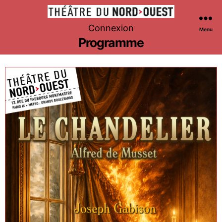
Théâtre
Connexion
Menu
du
Programme
Nord-
Ouest