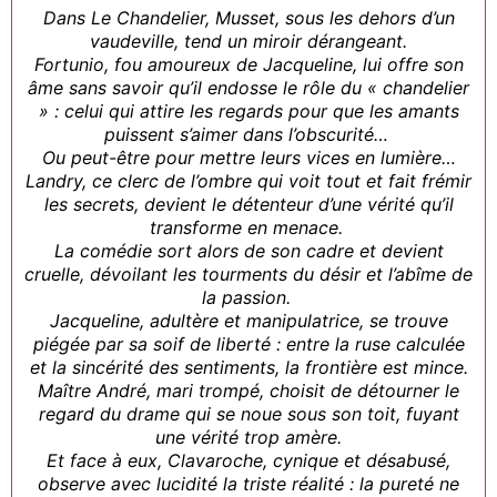
Dans Le Chandelier, Musset, sous les dehors d’un
vaudeville, tend un miroir dérangeant.
Fortunio, fou amoureux de Jacqueline, lui offre son
âme sans savoir qu’il endosse le rôle du « chandelier
» : celui qui attire les regards pour que les amants
puissent s’aimer dans l’obscurité…
Ou peut-être pour mettre leurs vices en lumière…
Landry, ce clerc de l’ombre qui voit tout et fait frémir
les secrets, devient le détenteur d’une vérité qu’il
transforme en menace.
La comédie sort alors de son cadre et devient
cruelle, dévoilant les tourments du désir et l’abîme de
la passion.
Jacqueline, adultère et manipulatrice, se trouve
piégée par sa soif de liberté : entre la ruse calculée
et la sincérité des sentiments, la frontière est mince.
Maître André, mari trompé, choisit de détourner le
regard du drame qui se noue sous son toit, fuyant
une vérité trop amère.
Et face à eux, Clavaroche, cynique et désabusé,
observe avec lucidité la triste réalité : la pureté ne