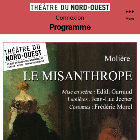
Théâtre
Connexion
Menu
du
Programme
Nord-
Ouest