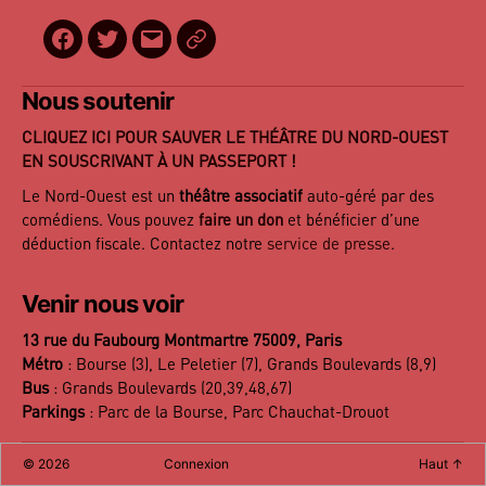
Facebook
Twitter
E-
BilletReduc
mail
Nous soutenir
CLIQUEZ ICI POUR SAUVER LE THÉÂTRE DU NORD-OUEST
EN SOUSCRIVANT À UN PASSEPORT !
Le Nord-Ouest est un
théâtre associatif
auto-géré par des
comédiens. Vous pouvez
faire un don
et bénéficier d’une
déduction fiscale. Contactez notre
service de presse
.
Venir nous voir
13 rue du Faubourg Montmartre 75009, Paris
Métro
: Bourse (3), Le Peletier (7), Grands Boulevards (8,9)
Bus
: Grands Boulevards (20,39,48,67)
Parkings
: Parc de la Bourse, Parc Chauchat-Drouot
©
2026
Connexion
Haut
↑