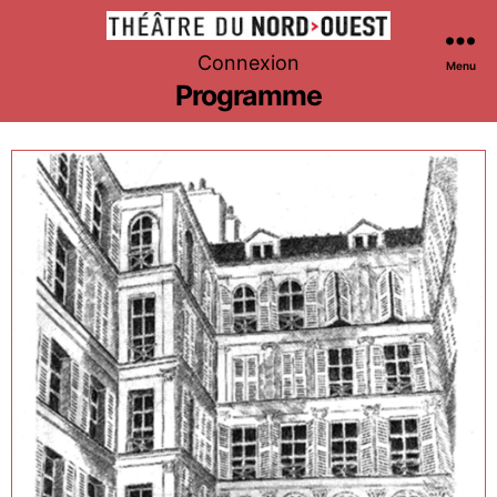
Théâtre
Connexion
Menu
du
Programme
Nord-
Ouest