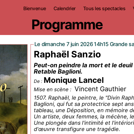
Bienvenue
Calendrier
Tous les spectacles
Programme
Le dimanche 7 juin 2026 14h15 Grande sa
Raphaël Sanzio
Peut-on peindre la mort et le deuil
Retable Baglioni.
Monique Lancel
De :
Vincent Gauthier
Mise en scène :
1507. Raphaël, le peintre, le "Divin Rap
Baglioni, qui fut sa protectrice sept an
tableau, une Déposition, en mémoire de 
Un artiste, deux femmes, la mécène, l
Une plongée dans l'intimité et l'intérior
d'œuvre transfigure une tragédie.