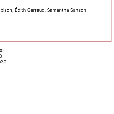
abison, Édith Garraud, Samantha Sanson
30
0
h30