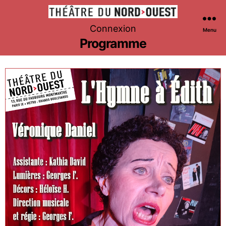
Théâtre
Connexion
Menu
du
Programme
Nord-
Ouest