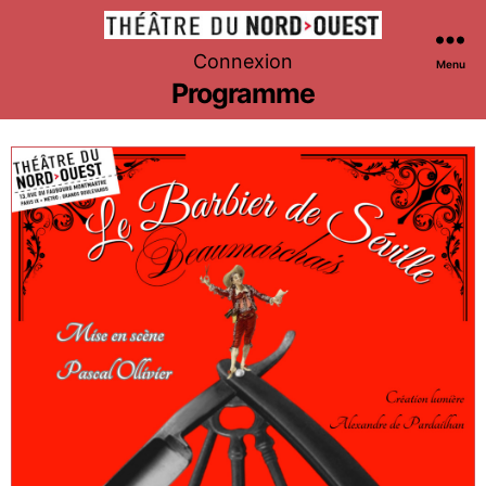
Théâtre
Connexion
Menu
du
Programme
Nord-
Ouest