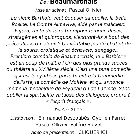
Beaumarchais
De :
Pascal Ollivier
Mise en scène :
Le vieux Bartholo veut épouser sa pupille, la belle
Rosine. Le Comte Almaviva, aidé par le malicieux
Figaro, tente de faire triompher l’amour. Ruses,
stratagèmes et quiproquos, viendront-ils à bout des
précautions du jaloux ? Un véritable jeu du chat et de
la souris, drolatique et échevelé, s’engage...
Première comédie de Beaumarchais, le « Barbier »
est un coup de maître ! Un des plus grands succès
du théâtre au XVIIIème siècle. C’est une pure comédie
qui est la synthèse parfaite entre la Commedia
dell'arte, la comédie de Molière, et qui annonce
même la mécanique de Feydeau ou de Labiche. Sans
oublier la spiritualité virtuose des dialogues, propre à
« l’esprit français ».
2h05
Durée :
Emmanuel Descoubès, Cyprien Farret,
Distribution :
Pascal Ollivier, Valérie Ruivet
CLIQUER ICI
Video de présentation :