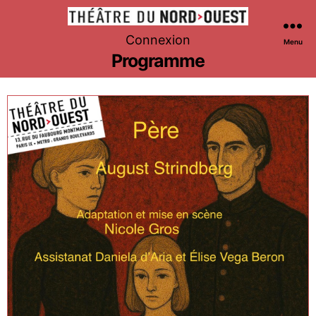
Théâtre
Connexion
Menu
du
Programme
Nord-
Ouest