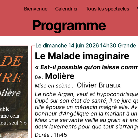
Bienvenue
Calendrier
Tous les spectacles
Programme
Le dimanche 14 juin 2026 14h30 Grande 
Le Malade imaginaire
« Est-il possible qu'on laisse com
Molière
De :
Olivier Bruaux
Mise en scène :
Le riche Argan, veuf et hypocondriaque
Dupé sur son état de santé, il ne jure q
fille épouse un médecin malgré elle. Ave
bonheur d'Angélique en la mariant à un 
Mais une servante veille au grain et enc
deux lavements pour que tout s'arrange
1h45
Durée :