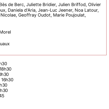
s de Berc, Juliette Bridier, Julien Briffod, Olivier
ux, Daniela d'Aria, Jean-Luc Jeener, Noa Latour,
 Nicolae, Geoffray Oudot, Marie Poujoulat,
 Morel
ruaux
0h30
 18h30
20h30
6 16h30
4h30
6h30
h45