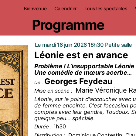
Bienvenue
Calendrier
Tous les spectacles
Programme
Le mardi 16 juin 2026 18h30 Petite salle
Léonie est en avance
Problème ! L’insupportable Léonie a des contractions avec un mois d’avance ?
Une comédie de mœurs acerbe…
Georges Feydeau
De :
Marie Véronique R
Mise en scène :
Léonie, sur le point d'accoucher avec 
de femme enceinte. C'est l’occasion po
comptes avec leur gendre, Toudoux. S
quelque peu… spéciale.
1h30
Durée :
Dominique Contestin, Claud
Distribution :