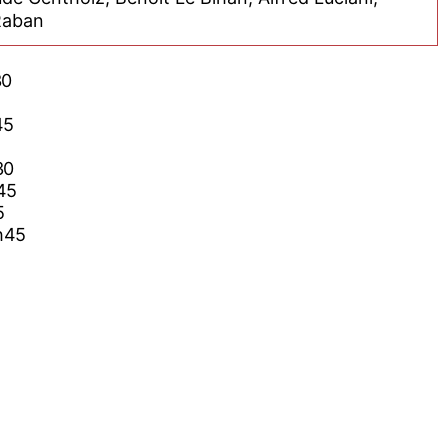
Raban
30
45
30
h45
5
0h45