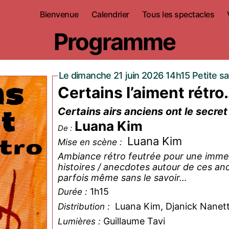
Bienvenue
Calendrier
Tous les spectacles
Programme
Le dimanche 21 juin 2026 14h15 Petite sa
Certains l’aiment rétr
Certains airs anciens ont le secret
Luana Kim
De :
Luana Kim
Mise en scène :
Ambiance rétro feutrée pour une immers
histoires / anecdotes autour de ces an
parfois même sans le savoir…
1h15
Durée :
Luana Kim, Djanick Nanet
Distribution :
Guillaume Tavi
Lumières :