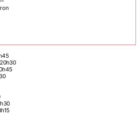
eron
0h45
6 20h30
20h45
h30
0
8h30
8h15
0