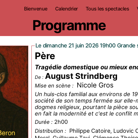
Bienvenue
Calendrier
Tous les spectacles
Programme
Le dimanche 21 juin 2026 19h00 Grande s
Père
Tragédie domestique ou mieux encor
August Strindberg
De :
Nicole Gros
Mise en scène :
Un huis-clos familial aux environs de 1
société de son temps fermée sur elle-
dogmes religieux, pourtant la pièce sou
en fait la modernité et c'est le conflit
2h00
Durée :
Philippe Catoire, Ludovic 
Distribution :
Morel, Guillaume Tavi, Clémence Thois