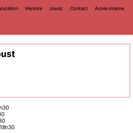
Vocation
Histoire
Jouez
Contact
Acces interne
e
oust
8h30
30
30
 18h30