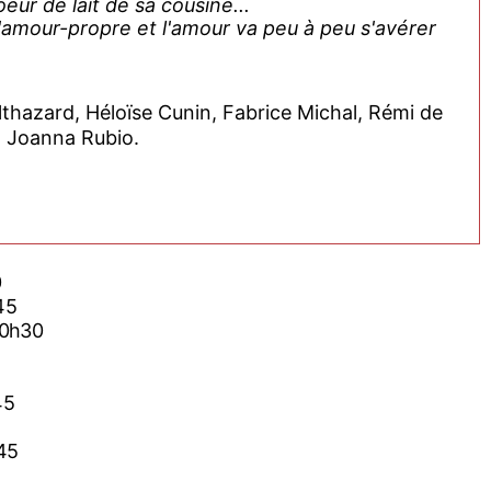
oeur de lait de sa cousine...
 l'amour-propre et l'amour va peu à peu s'avérer
thazard, Héloïse Cunin, Fabrice Michal, Rémi de
, Joanna Rubio.
0
45
20h30
45
h45