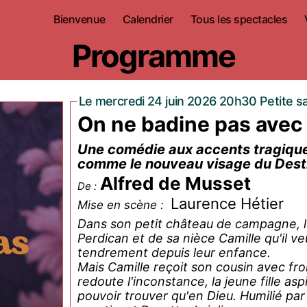
Bienvenue
Calendrier
Tous les spectacles
Programme
Le mercredi 24 juin 2026 20h30 Petite sa
On ne badine pas avec
Une comédie aux accents tragiqu
comme le nouveau visage du Dest
Alfred de Musset
De :
Laurence Hétier
Mise en scène :
Dans son petit château de campagne, le
Perdican et de sa nièce Camille qu'il veu
tendrement depuis leur enfance.
Mais Camille reçoit son cousin avec fr
redoute l'inconstance, la jeune fille asp
pouvoir trouver qu'en Dieu. Humilié par