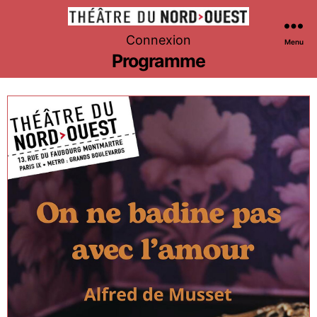
Théâtre
Connexion
Menu
du
Programme
Nord-
Ouest