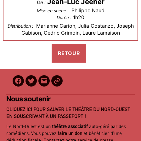
Jean-Luc Jeener
De :
Philippe Naud
Mise en scène :
1h20
Durée :
Marianne Carion, Julia Costanzo, Joseph
Distribution :
Gabison, Cedric Grimoin, Laure Lamaison
Facebook
Twitter
E-
BilletReduc
mail
Nous soutenir
CLIQUEZ ICI POUR SAUVER LE THÉÂTRE DU NORD-OUEST
EN SOUSCRIVANT À UN PASSEPORT !
Le Nord-Ouest est un
théâtre associatif
auto-géré par des
comédiens. Vous pouvez
faire un don
et bénéficier d’une
déduction fiscale. Contactez notre
service de presse
.