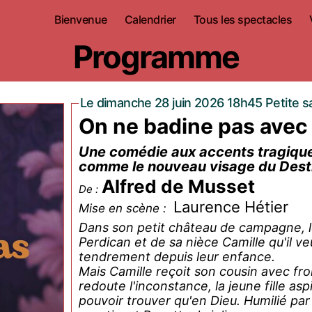
Bienvenue
Calendrier
Tous les spectacles
Programme
Le dimanche 28 juin 2026 18h45 Petite sa
On ne badine pas avec
Une comédie aux accents tragiqu
comme le nouveau visage du Dest
Alfred de Musset
De :
Laurence Hétier
Mise en scène :
Dans son petit château de campagne, le
Perdican et de sa nièce Camille qu'il veu
tendrement depuis leur enfance.
Mais Camille reçoit son cousin avec fr
redoute l'inconstance, la jeune fille asp
pouvoir trouver qu'en Dieu. Humilié par