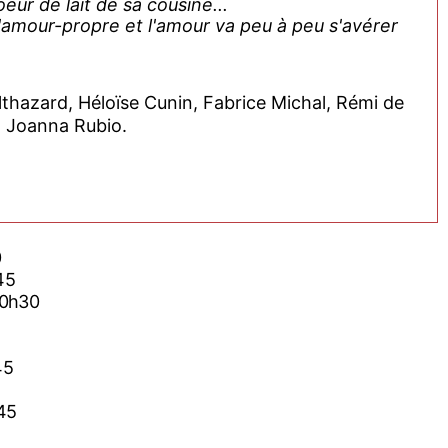
oeur de lait de sa cousine...
 l'amour-propre et l'amour va peu à peu s'avérer
thazard, Héloïse Cunin, Fabrice Michal, Rémi de
, Joanna Rubio.
0
45
20h30
45
h45