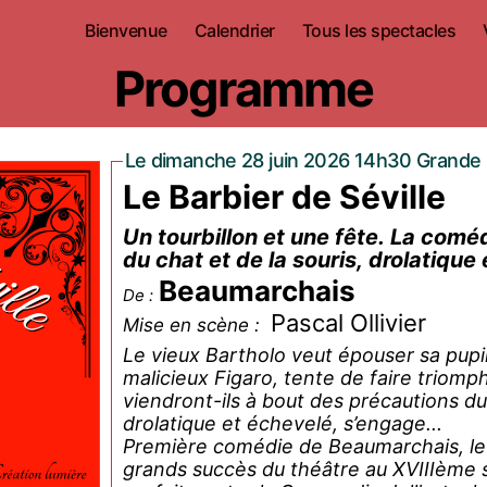
Bienvenue
Calendrier
Tous les spectacles
Programme
Le dimanche 28 juin 2026 14h30 Grande 
Le Barbier de Séville
Un tourbillon et une fête. La comé
du chat et de la souris, drolatique
Beaumarchais
De :
Pascal Ollivier
Mise en scène :
Le vieux Bartholo veut épouser sa pupil
malicieux Figaro, tente de faire triompher l’
viendront-ils à bout des précautions du 
drolatique et échevelé, s’engage...
Première comédie de Beaumarchais, le «
grands succès du théâtre au XVIIIème siècle. C’est une pure comédie qui est la synthèse