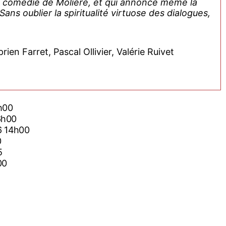
la comédie de Molière, et qui annonce même la
s oublier la spiritualité virtuose des dialogues,
n Farret, Pascal Ollivier, Valérie Ruivet
h00
6h00
6 14h00
0
5
00