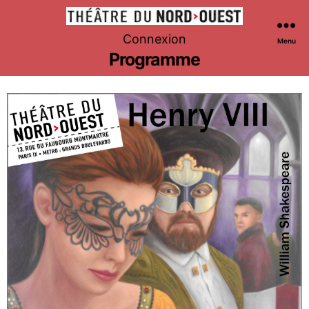
Théâtre
Connexion
Menu
du
Programme
Nord-
Ouest