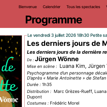
Bienvenue
Calendrier
Tous les spectacles
Programme
Le vendredi 3 juillet 2026 18h30 Petite sa
Les derniers jours de 
Les derniers jours de la dernière r
Jürgen Wönne
De :
Luana Kim, Jürgen
Mise en scène :
Psychogramme d’un personnage décal
D’après « Marie Antoinette » de Stefan
1h35
Durée :
Marc Grèzes-Rueff, Luana 
Distribution :
Dupont
Frédéric Morel
Costumes :