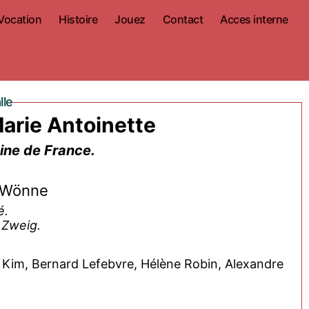
Vocation
Histoire
Jouez
Contact
Acces interne
lle
Marie Antoinette
eine de France.
 Wönne
é.
 Zweig.
Kim, Bernard Lefebvre, Hélène Robin, Alexandre