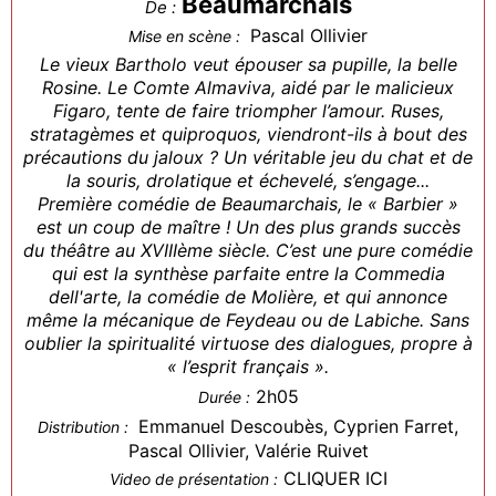
Beaumarchais
De :
Pascal Ollivier
Mise en scène :
Le vieux Bartholo veut épouser sa pupille, la belle
Rosine. Le Comte Almaviva, aidé par le malicieux
Figaro, tente de faire triompher l’amour. Ruses,
stratagèmes et quiproquos, viendront-ils à bout des
précautions du jaloux ? Un véritable jeu du chat et de
la souris, drolatique et échevelé, s’engage...
Première comédie de Beaumarchais, le « Barbier »
est un coup de maître ! Un des plus grands succès
du théâtre au XVIIIème siècle. C’est une pure comédie
qui est la synthèse parfaite entre la Commedia
dell'arte, la comédie de Molière, et qui annonce
même la mécanique de Feydeau ou de Labiche. Sans
oublier la spiritualité virtuose des dialogues, propre à
« l’esprit français ».
2h05
Durée :
Emmanuel Descoubès, Cyprien Farret,
Distribution :
Pascal Ollivier, Valérie Ruivet
CLIQUER ICI
Video de présentation :