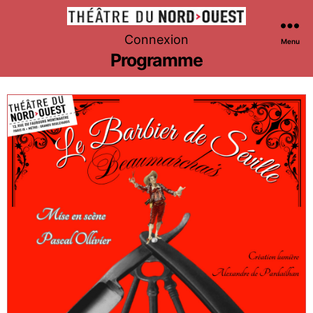
Théâtre
Connexion
Menu
du
Programme
Nord-
Ouest