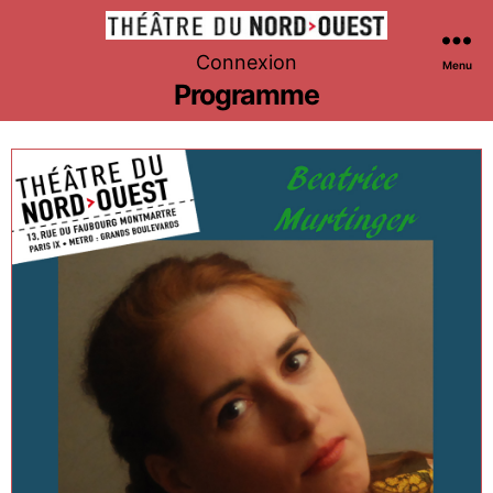
Théâtre
Connexion
Menu
du
Programme
Nord-
Ouest