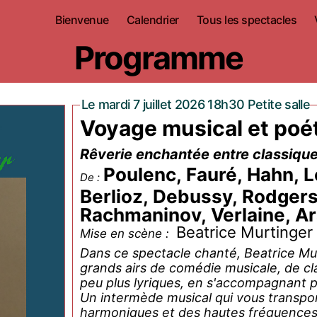
Bienvenue
Calendrier
Tous les spectacles
Programme
Le mardi 7 juillet 2026 18h30 Petite salle
Voyage musical et poé
Rêverie enchantée entre classique
Poulenc, Fauré, Hahn, L
De :
Berlioz, Debussy, Rodgers,
Rachmaninov, Verlaine, Ar
Beatrice Murtinger
Mise en scène :
Dans ce spectacle chanté, Beatrice Mu
grands airs de comédie musicale, de cl
peu plus lyriques, en s'accompagnant p
Un intermède musical qui vous transpo
harmoniques et des hautes fréquences 