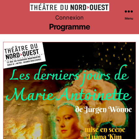
Théâtre
Connexion
Menu
du
Programme
Nord-
Ouest