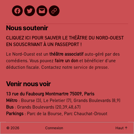
Facebook
Twitter
E-
BilletReduc
mail
Nous soutenir
CLIQUEZ ICI POUR SAUVER LE THÉÂTRE DU NORD-OUEST
EN SOUSCRIVANT À UN PASSEPORT !
Le Nord-Ouest est un
théâtre associatif
auto-géré par des
comédiens. Vous pouvez
faire un don
et bénéficier d’une
déduction fiscale. Contactez notre
service de presse
.
Venir nous voir
13 rue du Faubourg Montmartre 75009, Paris
Métro
: Bourse (3), Le Peletier (7), Grands Boulevards (8,9)
Bus
: Grands Boulevards (20,39,48,67)
Parkings
: Parc de la Bourse, Parc Chauchat-Drouot
©
2026
Connexion
Haut
↑