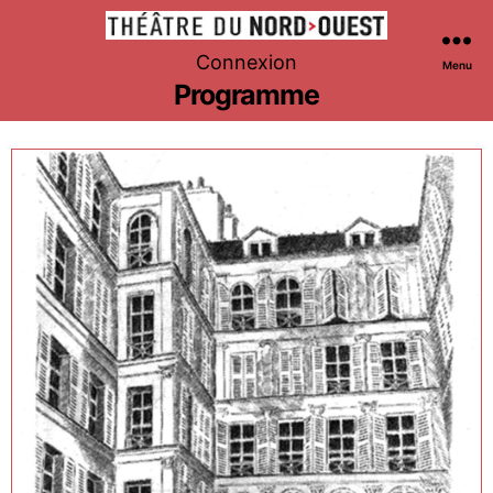
Théâtre
Connexion
Menu
du
Programme
Nord-
Ouest