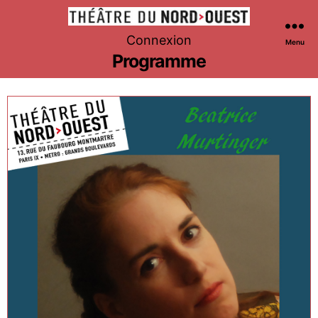
Théâtre
Connexion
Menu
du
Programme
Nord-
Ouest