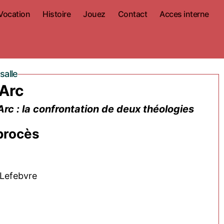
Vocation
Histoire
Jouez
Contact
Acces interne
salle
'Arc
rc : la confrontation de deux théologies
procès
 Lefebvre