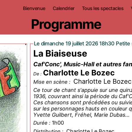
Bienvenue
Calendrier
Tous les spectacles
Programme
Le dimanche 19 juillet 2026 18h30 Petite 
La Biaiseuse
Caf'Conc', Music-Hall et autres fan
Charlotte Le Bozec
De :
Charlotte Le Bozec
Mise en scène :
Ce tour de chant s'appuie sur une quin
1936, couvrant ainsi la période du Caf'
Ces chansons sont précédées ou suivi
sur les personnages hauts en couleur qu
Yvette Guilbert, Fréhel, Marie Dubas...
1h00
Durée :
Charlotte Le Bozec
Distribution :