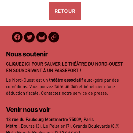
Facebook
Twitter
E-
BilletReduc
mail
Nous soutenir
CLIQUEZ ICI POUR SAUVER LE THÉÂTRE DU NORD-OUEST
EN SOUSCRIVANT À UN PASSEPORT !
Le Nord-Ouest est un
théâtre associatif
auto-géré par des
comédiens. Vous pouvez
faire un don
et bénéficier d’une
déduction fiscale. Contactez notre
service de presse
.
Venir nous voir
13 rue du Faubourg Montmartre 75009, Paris
Métro
: Bourse (3), Le Peletier (7), Grands Boulevards (8,9)
Bus
: Grands Boulevards (20,39,48,67)