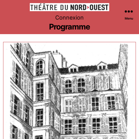
Théâtre
Connexion
Menu
du
Programme
Nord-
Ouest