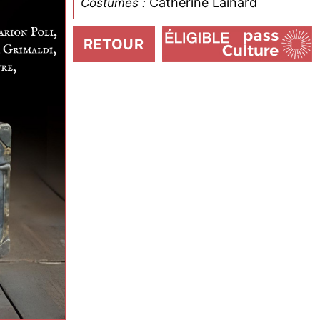
Catherine Lainard
Costumes :