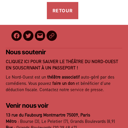
Facebook
Twitter
E-
BilletReduc
mail
Nous soutenir
CLIQUEZ ICI POUR SAUVER LE THÉÂTRE DU NORD-OUEST
EN SOUSCRIVANT À UN PASSEPORT !
Le Nord-Ouest est un
théâtre associatif
auto-géré par des
comédiens. Vous pouvez
faire un don
et bénéficier d’une
déduction fiscale. Contactez notre
service de presse
.
Venir nous voir
13 rue du Faubourg Montmartre 75009, Paris
Métro
: Bourse (3), Le Peletier (7), Grands Boulevards (8,9)
Bus
: Grands Boulevards (20,39,48,67)