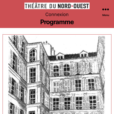
Théâtre
Connexion
Menu
du
Programme
Nord-
Ouest