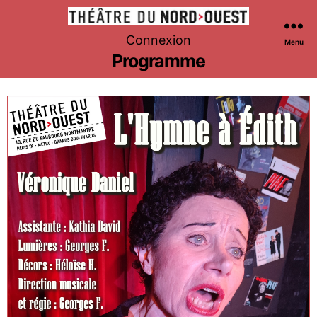
Théâtre
Connexion
Menu
du
Programme
Nord-
Ouest