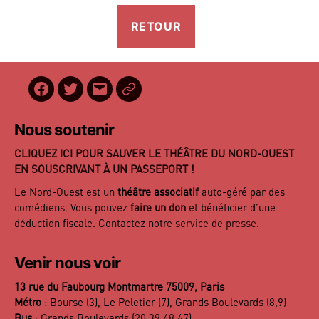
Facebook
Twitter
E-
BilletReduc
mail
Nous soutenir
CLIQUEZ ICI POUR SAUVER LE THÉÂTRE DU NORD-OUEST
EN SOUSCRIVANT À UN PASSEPORT !
Le Nord-Ouest est un
théâtre associatif
auto-géré par des
comédiens. Vous pouvez
faire un don
et bénéficier d’une
déduction fiscale. Contactez notre
service de presse
.
Venir nous voir
13 rue du Faubourg Montmartre 75009, Paris
Métro
: Bourse (3), Le Peletier (7), Grands Boulevards (8,9)
Bus
: Grands Boulevards (20,39,48,67)