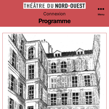
Théâtre
Connexion
Menu
du
Programme
Nord-
Ouest