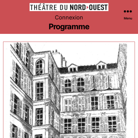
Théâtre
Connexion
Menu
du
Programme
Nord-
Ouest