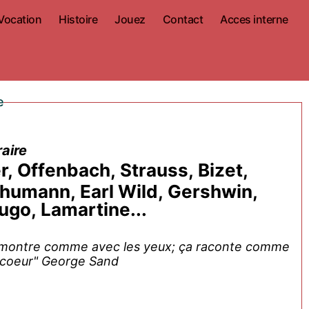
Vocation
Histoire
Jouez
Contact
Acces interne
e
aire
, Offenbach, Strauss, Bizet,
humann, Earl Wild, Gershwin,
go, Lamartine...
ça montre comme avec les yeux; ça raconte comme
 coeur" George Sand