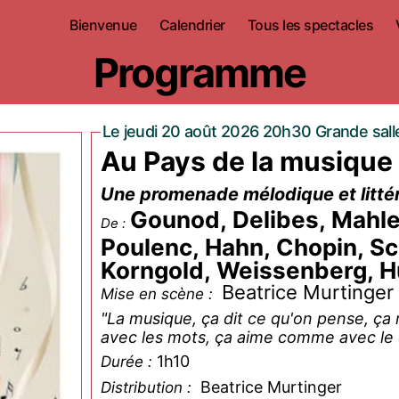
Bienvenue
Calendrier
Tous les spectacles
Programme
Le jeudi 20 août 2026 20h30 Grande sall
Au Pays de la musique
Une promenade mélodique et littér
Gounod, Delibes, Mahler
De :
Poulenc, Hahn, Chopin, Sc
Korngold, Weissenberg, Hu
Beatrice Murtinger
Mise en scène :
"La musique, ça dit ce qu'on pense, 
avec les mots, ça aime comme avec le
1h10
Durée :
Beatrice Murtinger
Distribution :