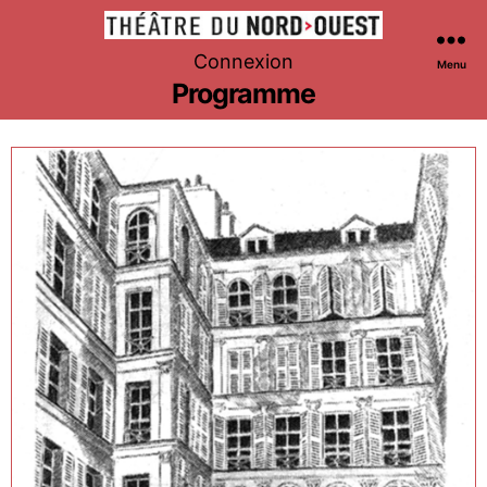
Théâtre
Connexion
Menu
du
Programme
Nord-
Ouest