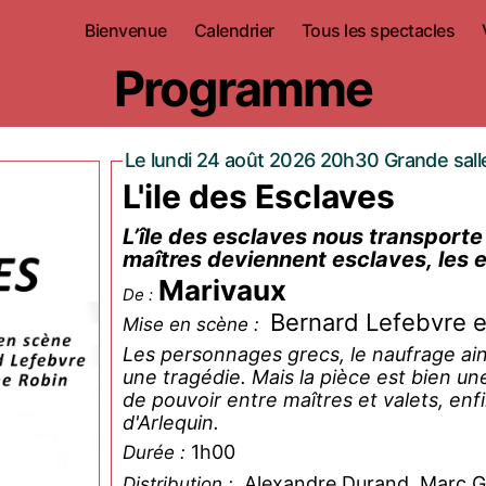
Bienvenue
Calendrier
Tous les spectacles
Programme
Le lundi 24 août 2026 20h30 Grande sall
L'ile des Esclaves
L’île des esclaves nous transporte s
maîtres deviennent esclaves, les 
Marivaux
De :
Bernard Lefebvre e
Mise en scène :
Les personnages grecs, le naufrage ain
une tragédie. Mais la pièce est bien u
de pouvoir entre maîtres et valets, en
d'Arlequin.
1h00
Durée :
Alexandre Durand, Marc G
Distribution :