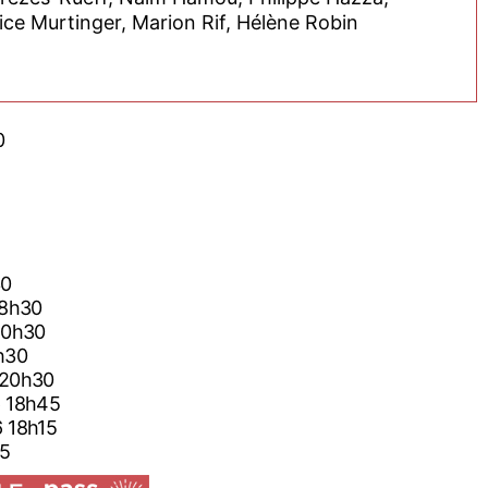
efebvre, Jean Marzouk, Beatrice Murtinger, Marion Rif, Hélène Robin
0
30
6 18h30
6 20h30
18h30
026 20h30
026 18h45
026 18h15
45