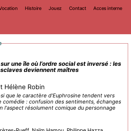
Vocation
Histoire
Jouez
Contact
Acces interne
e
ur une île où l’ordre social est inversé : les
esclaves deviennent maîtres
t Hélène Robin
si que le caractère d'Euphrosine tendent vers
ne comédie : confusion des sentiments, échanges
fin l'aspect résolument comique du personnage
rèzes-Rueff, Naïm Hamou, Philippe Hazza,