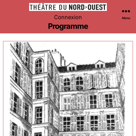
Théâtre
Connexion
Menu
du
Programme
Nord-
Ouest