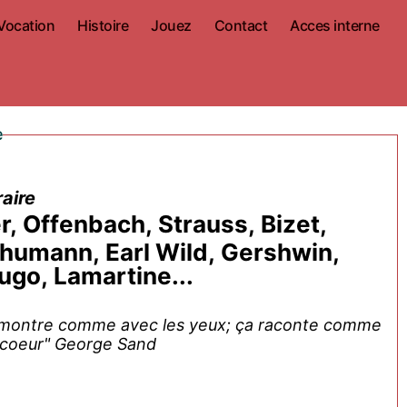
Vocation
Histoire
Jouez
Contact
Acces interne
e
aire
, Offenbach, Strauss, Bizet,
humann, Earl Wild, Gershwin,
go, Lamartine...
ça montre comme avec les yeux; ça raconte comme
 coeur" George Sand