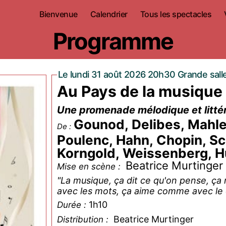
Bienvenue
Calendrier
Tous les spectacles
Programme
Le lundi 31 août 2026 20h30 Grande sall
Au Pays de la musique
Une promenade mélodique et littér
Gounod, Delibes, Mahler
De :
Poulenc, Hahn, Chopin, Sc
Korngold, Weissenberg, Hu
Beatrice Murtinger
Mise en scène :
"La musique, ça dit ce qu'on pense, 
avec les mots, ça aime comme avec le
1h10
Durée :
Beatrice Murtinger
Distribution :